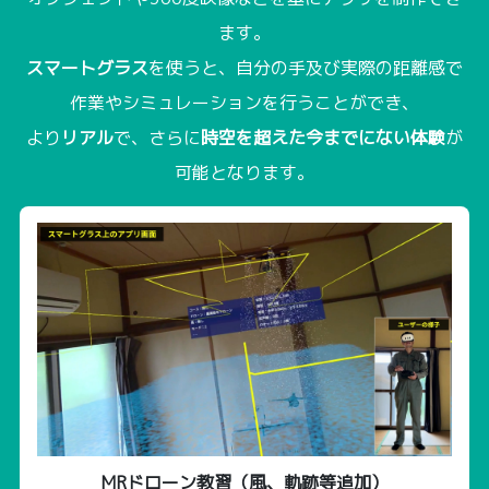
ます。
スマートグラス
を使うと、自分の手及び実際の距離感で
作業やシミュレーションを行うことができ、
より
リアル
で、さらに
時空を超えた今までにない体験
が
可能となります。
MRドローン教習（風、軌跡等追加）