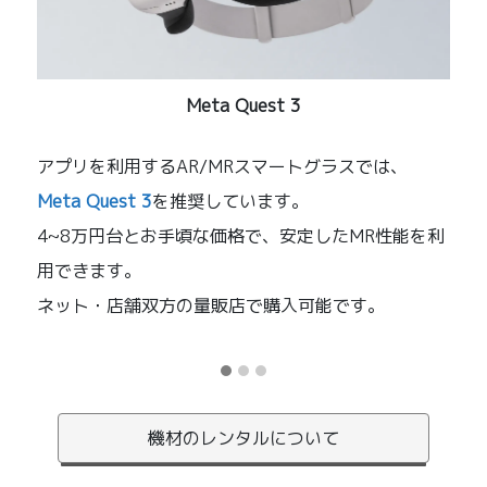
Meta Quest 3
能
アプリを利用するAR/MRスマートグラスでは、
iP
Meta Quest 3
を推奨しています。
り
あ
4~8万円台とお手頃な価格で、安定したMR性能を利
こ
用できます。
成
ネット・店舗双方の量販店で購入可能です。
中
機材のレンタルについて