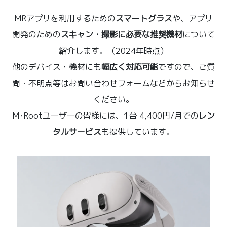
MRアプリを利用するための
スマートグラス
や、アプリ
開発のための
スキャン・撮影に必要な推奨機材
について
紹介します。（2024年時点）
他のデバイス・機材にも
幅広く対応可能
ですので、ご質
問・不明点等はお問い合わせフォームなどからお知らせ
ください。
M･Rootユーザーの皆様には、1台 4,400円/月での
レン
タルサービス
も提供しています。