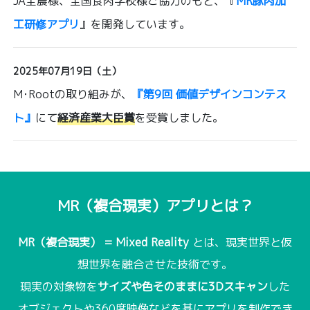
JA全農様、全国食肉学校様ご協力のもと、『
MR豚肉加
工研修アプリ
』を開発しています。
2025年07月19日（土）
M･Rootの取り組みが、
『第9回 価値デザインコンテス
ト』
にて
経済産業大臣賞
を受賞しました。
MR（複合現実）アプリとは？
MR（複合現実） = Mixed Reality
とは、現実世界と仮
想世界を融合させた技術です。
現実の対象物を
サイズや色そのままに3Dスキャン
した
オブジェクトや360度映像などを基にアプリを制作でき